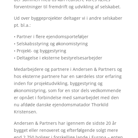
forventninger til fremdrift og udvikling af selskabet.
Ud over byggeprojekter deltager vi i andre selskaber
pt. bl.a.:
• Partner i flere ejendomsporteføljer
• Selskabsstyring og økonomistyring
• Projekt- og byggestyring
• Deltagelse i eksterne bestyrelsesarbejder
Medarbejdere og partnere i Andersen & Partners og
hos eksterne partnere har en særdeles stor erfaring
inden for projektudvikling, byggestyring og
økonomistyring, som for en stor dels vedkommende
er opnået i forbindelse med samarbejdet med den
nu afdøde danske ejendomsmatador Thorkild
Kristensen.
Andersen & Partners har igennem de sidste 20 år
bygget eller renoveret og efterfølgende solgt mere
end 2.750 boliger i forskellige lande i Europa – enten