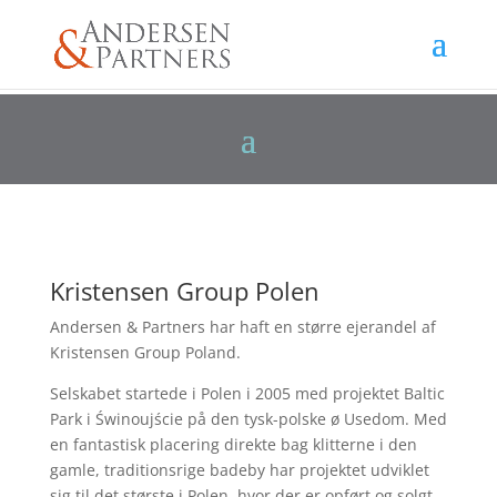
Kristensen Group Polen
Andersen & Partners har haft en større ejerandel
af
K
ristensen Group Poland.
Selskabet
startede i Polen i 2005 med projektet Baltic
Park i Świnoujście på den tysk-polske ø Usedom. Med
en fantastisk placering direkte bag klitterne i den
gamle, traditionsrige badeby har projektet udviklet
sig til det største i Polen, hvor der er opført og solgt