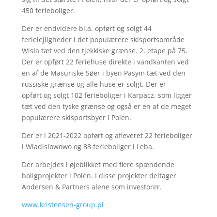
450 ferieboliger.
Der er endvidere bl.a. opført og solgt 44
ferielejligheder i det populærere skisportsområde
Wisla tæt ved den tjekkiske grænse. 2. etape på 75.
Der er opført 22 feriehuse direkte i vandkanten ved
en af de Masuriske Søer i byen Pasym tæt ved den
russiske græ
nse og alle huse er solgt. Der er
opført og solgt 102
ferieboliger i
Karpacz, som
ligger
tæt ved den tyske grænse og også er en af de meget
populærere skisportsbyer i Polen.
Der er i 2021-2022 opført og afleveret 22 ferieboliger
i Wladislowowo og 88 ferieboliger i Leba.
Der arbejdes i øjeblikket med flere spændende
boligprojekter i Polen. I disse projekter deltager
Andersen & Partners alene som investorer.
www.kristensen-group.pl