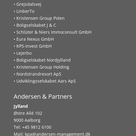
• Grejsdalsvej
• LinberTo
• Kristensen Group Polen
• Boligselskabet J & C
• Schlüter & Niers Immoconsult GmbH
• Eura Nexus GmbH
• KPS-Invest GmbH
• Lejerbo
• Boligselskabet Nordjylland
• Kristensen Group Holding
• Nordstrandresort ApS
• Udviklingsselskabet Aars ApS
Andersen & Partners
Jylland
Østre Allé 102
9000 Aalborg
Tel: +45 9812 6100
Mail:
kpa@andersen-management.dk